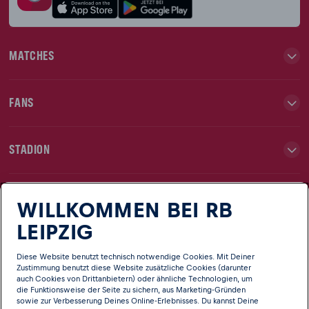
MATCHES
FANS
STADION
TEAMS
WILLKOMMEN BEI RB
LEIPZIG
NEWS
Diese Website benutzt technisch notwendige Cookies. Mit Deiner
Zustimmung benutzt diese Website zusätzliche Cookies (darunter
auch Cookies von Drittanbietern) oder ähnliche Technologien, um
CLUB
die Funktionsweise der Seite zu sichern, aus Marketing-Gründen
sowie zur Verbesserung Deines Online-Erlebnisses. Du kannst Deine