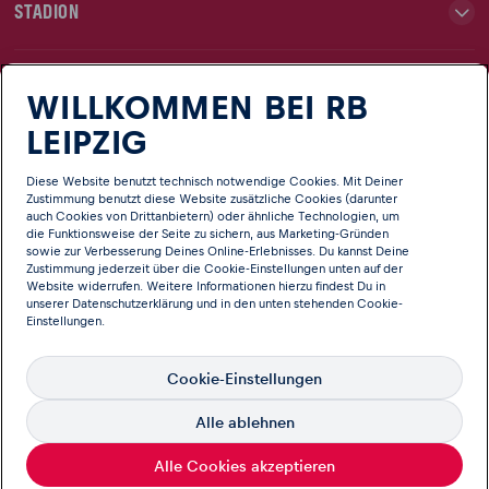
STADION
TEAMS
WILLKOMMEN BEI RB
LEIPZIG
NEWS
Diese Website benutzt technisch notwendige Cookies. Mit Deiner
Zustimmung benutzt diese Website zusätzliche Cookies (darunter
auch Cookies von Drittanbietern) oder ähnliche Technologien, um
CLUB
die Funktionsweise der Seite zu sichern, aus Marketing-Gründen
sowie zur Verbesserung Deines Online-Erlebnisses. Du kannst Deine
Zustimmung jederzeit über die Cookie-Einstellungen unten auf der
Website widerrufen. Weitere Informationen hierzu findest Du in
unserer
Datenschutzerklärung
und in den unten stehenden Cookie-
Einstellungen.
Cookie-Einstellungen
Deutsch
Sprache
Alle ablehnen
© Copyright RB Leipzig Offizielle Webseite von RB Leipzig
Impressum
Informationen & Rechtliches
Datenschutz
Alle Cookies akzeptieren
Barrierefreiheitsinformation
Kontakt
Speak Up - Integrity Line