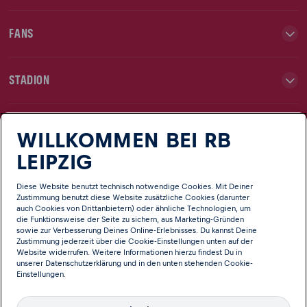
FANS
STADION
TEAMS
WILLKOMMEN BEI RB
LEIPZIG
NEWS
Diese Website benutzt technisch notwendige Cookies. Mit Deiner
Zustimmung benutzt diese Website zusätzliche Cookies (darunter
auch Cookies von Drittanbietern) oder ähnliche Technologien, um
CLUB
die Funktionsweise der Seite zu sichern, aus Marketing-Gründen
sowie zur Verbesserung Deines Online-Erlebnisses. Du kannst Deine
Zustimmung jederzeit über die Cookie-Einstellungen unten auf der
Website widerrufen. Weitere Informationen hierzu findest Du in
unserer
Datenschutzerklärung
und in den unten stehenden Cookie-
Einstellungen.