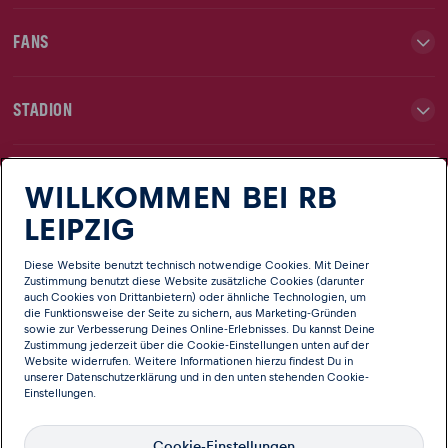
FANS
STADION
TEAMS
WILLKOMMEN BEI RB
LEIPZIG
NEWS
Diese Website benutzt technisch notwendige Cookies. Mit Deiner
Zustimmung benutzt diese Website zusätzliche Cookies (darunter
auch Cookies von Drittanbietern) oder ähnliche Technologien, um
CLUB
die Funktionsweise der Seite zu sichern, aus Marketing-Gründen
sowie zur Verbesserung Deines Online-Erlebnisses. Du kannst Deine
Zustimmung jederzeit über die Cookie-Einstellungen unten auf der
Website widerrufen. Weitere Informationen hierzu findest Du in
unserer
Datenschutzerklärung
und in den unten stehenden Cookie-
Einstellungen.
Cookie-Einstellungen