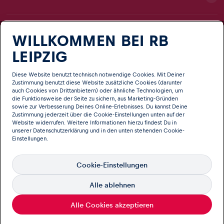
TEAMS
WILLKOMMEN BEI RB
LEIPZIG
NEWS
Diese Website benutzt technisch notwendige Cookies. Mit Deiner
Zustimmung benutzt diese Website zusätzliche Cookies (darunter
auch Cookies von Drittanbietern) oder ähnliche Technologien, um
CLUB
die Funktionsweise der Seite zu sichern, aus Marketing-Gründen
sowie zur Verbesserung Deines Online-Erlebnisses. Du kannst Deine
Zustimmung jederzeit über die Cookie-Einstellungen unten auf der
Website widerrufen. Weitere Informationen hierzu findest Du in
unserer
Datenschutzerklärung
und in den unten stehenden Cookie-
Einstellungen.
Cookie-Einstellungen
Deutsch
Sprache
Alle ablehnen
© Copyright RB Leipzig Offizielle Webseite von RB Leipzig
Impressum
Informationen & Rechtliches
Datenschutz
Alle Cookies akzeptieren
Barrierefreiheitsinformation
Kontakt
Speak Up - Integrity Line
Cookie Einstellungen