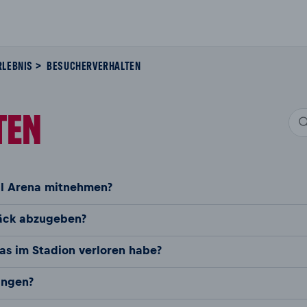
RLEBNIS
BESUCHERVERHALTEN
TEN
ll Arena mitnehmen?
päck abzugeben?
s im Stadion verloren habe?
ingen?