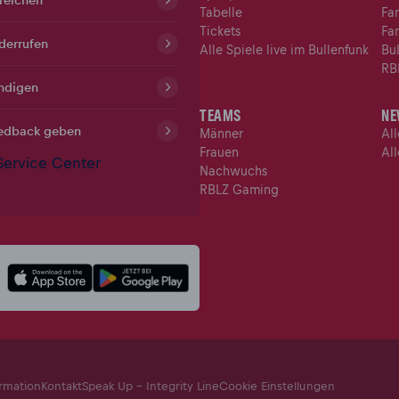
Tabelle
Fa
Tickets
Fa
derrufen
Alle Spiele live im Bullenfunk
Bu
RB
ndigen
TEAMS
NE
edback geben
Männer
Al
Frauen
Al
ervice Center
Nachwuchs
RBLZ Gaming
ormation
Kontakt
Speak Up - Integrity Line
Cookie Einstellungen