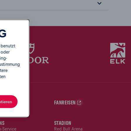
IG
 benutzt
 oder
ing-
Zustimmung
tere
ten
tieren
NSHOP
FANREISEN
NS
STADION
n-Service
Red Bull Arena