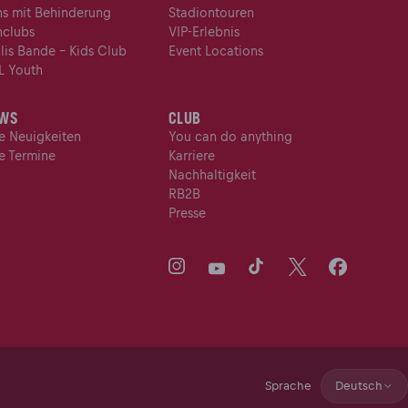
ns mit Behinderung
Stadiontouren
nclubs
VIP-Erlebnis
llis Bande - Kids Club
Event Locations
L Youth
WS
CLUB
le Neuigkeiten
You can do anything
le Termine
Karriere
Nachhaltigkeit
RB2B
Presse
Deutsch
Sprache