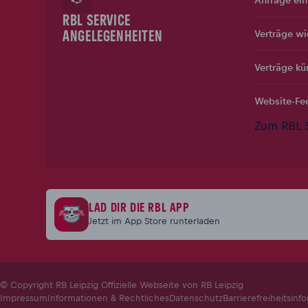
RBL SERVICE
Verträge wi
ANGELEGENHEITEN
Verträge kü
Website-Fe
Zum RBL S
LAD DIR DIE RBL APP
Jetzt im App Store runterladen
© Copyright RB Leipzig Offizielle Webseite von RB Leipzig
Impressum
Informationen & Rechtliches
Datenschutz
Barrierefreiheitsinf