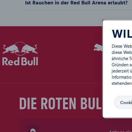
Ist Rauchen in der Red Bull Arena erlaubt?
WIL
Diese Web
diese Webs
ähnliche T
Gründen s
jederzeit 
Informatio
stehenden
Cooki
Anfrage ein